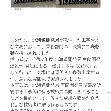
このたび、
北海道開発局
が発注した工事およ
び業務において、業務部門の部長賞にて
表彰
状
を授与されました。
授与式は、令和7年度 北海道開発局 室蘭開発
建設部 発注による「優良工事等 表彰式」と
して行われ、会場には関係者が多数出席する
中、厳粛な雰囲気で実施されました。
本表彰は、北海道開発局 室蘭開発建設部が所
管する工事等に係る技術力の向上を図ること
などを目的として、優秀な成果を収めた企業
および技術者に贈られるものです。
企業表彰は、榊󠄀会長が会社代表として授与、