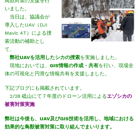
鳥獣対策の支援を行
いました。
当日は、協議会が
導入したUAV（DJI
Mavic 4T）による捜
索活動の補助とし
て、
弊社UAVを活用したシカの捜索
を実施しました。
現地においては、
GIS情報の作成・共有
を行い、現場全
体の可視化と円滑な情報共有を支援しました。
下記ブログにも掲載されています。
2/28 砥山にて７年度のドローン活用による
エゾシカの
被害対策実施
弊社は今後も、UAV及びGIS技術を活用し、地域における
効果的な鳥獣被害対策に取り組んでまいります。