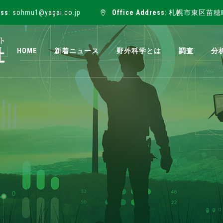
ess
: sohmu1@yagai.co.jp
Office Address
: 札幌市東区苗穂
HOME
新着ニュース
野外科学とは
調査
分