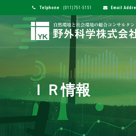
Telphone
: (011)751-5151
Email Addr
ＩＲ情報