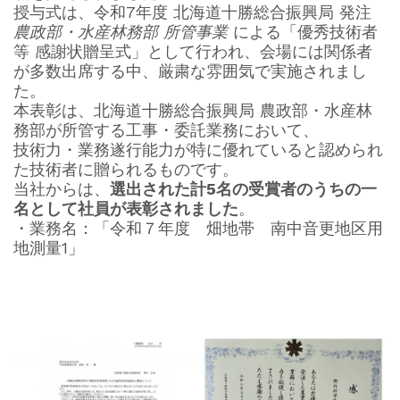
授与式は、令和7年度 北海道十勝総合振興局 発注
農政部・水産林務部 所管事業
による「優秀技術者
等 感謝状贈呈式」として行われ、会場には関係者
が多数出席する中、厳粛な雰囲気で実施されまし
た。
本表彰は、北海道十勝総合振興局 農政部・水産林
務部が所管する工事・委託業務において、
技術力・業務遂行能力が特に優れていると認められ
た技術者に贈られるものです。
当社からは、
選出された計5名の受賞者のうちの一
名として社員が表彰されました
。
・業務名：「令和７年度 畑地帯 南中音更地区用
地測量1」